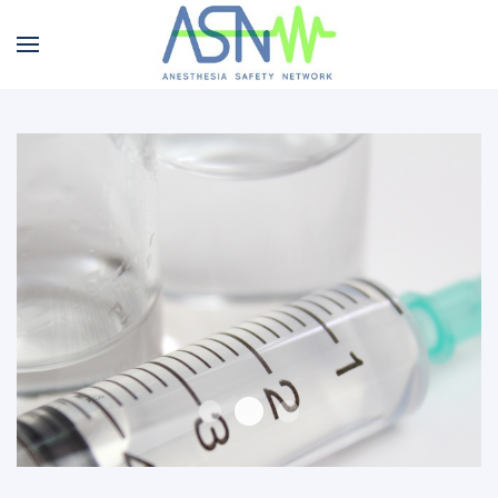
Fotolia 67406465 M
A
PHOTO 5 Fotolia 1860724 S