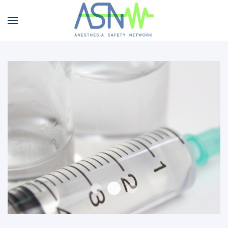
Fotolia 67406465 M
A
PHOTO 5 Fotolia 1860724 S